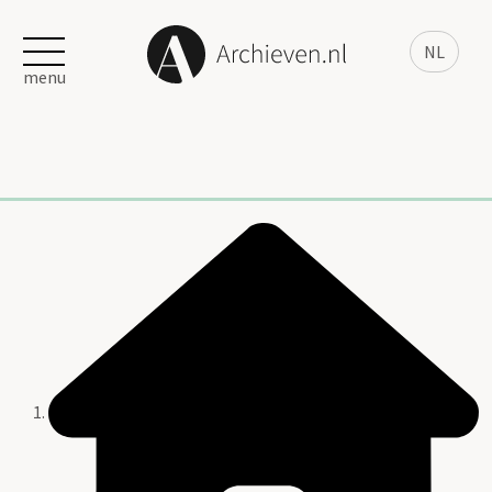
NL
menu