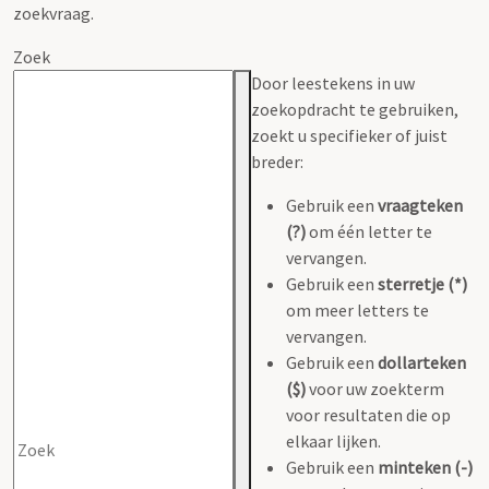
zoekvraag.
Zoek
Door leestekens in uw
zoekopdracht te gebruiken,
zoekt u specifieker of juist
breder:
Gebruik een
vraagteken
(?)
om één letter te
vervangen.
Gebruik een
sterretje (*)
om meer letters te
vervangen.
Gebruik een
dollarteken
($)
voor uw zoekterm
voor resultaten die op
elkaar lijken.
Gebruik een
minteken (-)