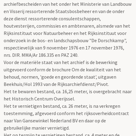
archiefbescheiden van het onder het Ministerie van Landbouw
en Visserij ressorterende Staatsbosbeheer en van de onder
deze dienst ressorterende consulentschappen,
houtvesterijen, commissies en ambtenaren, alsmede van het
Rijksinstituut voor Natuurbeheer en het Rijksinstituut voor
onderzoek in de bos- en landschapsbouw "De Dorschkamp",
respectievelijk van 9 november 1976 en 17 november 1976,
nrs. DIR. MMA/Ar 186.335 en PAZ 240.
Voor de materiële staat van het archief is de bewerking
uitgevoerd conform de brochure Om de kwaliteit van het
behoud, normen, 'goede en geordende staat', uitgaven
Beekhuis/Hol 1993 van de Rijksarchiefdienst/Pivot.
Het te bewaren bestand, ca. 16,25 meter, is overgebracht naar
het Historisch Centrum Overijssel.
Het te vernietigen bestand, ca. 26 meter, is na verkregen
toestemming, afgevoerd conform het rijksoverheidcontract
naar Van Gansewinkel Nederland BV en daar op de
gebruikelijke manier vernietigd.
Het op termijn te vernietigen bestand, ca. 4 meter en de