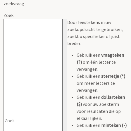
zoekvraag.
Zoek
Door leestekens in uw
zoekopdracht te gebruiken,
zoekt u specifieker of juist
breder:
Gebruik een
vraagteken
(?)
om één letter te
vervangen.
Gebruik een
sterretje (*)
om meer letters te
vervangen.
Gebruik een
dollarteken
($)
voor uw zoekterm
voor resultaten die op
elkaar lijken.
Gebruik een
minteken (-)