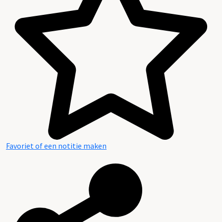
Favoriet of een notitie maken