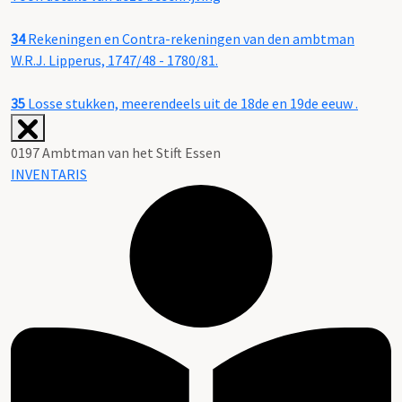
34
Rekeningen en Contra-rekeningen van den ambtman
W.R.J. Lipperus, 1747/48 - 1780/81.
35
Losse stukken, meerendeels uit de 18de en 19de eeuw .
0197 Ambtman van het Stift Essen
INVENTARIS