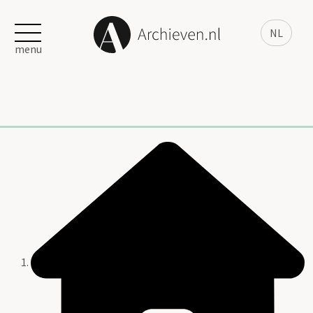
NL
menu