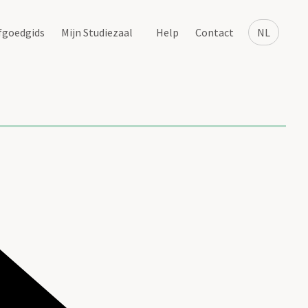
fgoedgids
Mijn Studiezaal
Help
Contact
NL