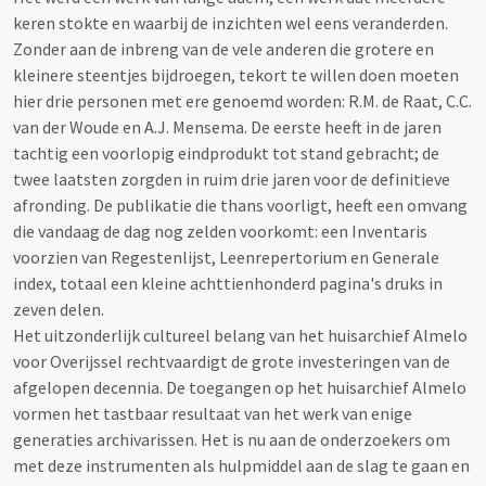
keren stokte en waarbij de inzichten wel eens veranderden.
Zonder aan de inbreng van de vele anderen die grotere en
kleinere steentjes bijdroegen, tekort te willen doen moeten
hier drie personen met ere genoemd worden: R.M. de Raat, C.C.
van der Woude en A.J. Mensema. De eerste heeft in de jaren
tachtig een voorlopig eindprodukt tot stand gebracht; de
twee laatsten zorgden in ruim drie jaren voor de definitieve
afronding. De publikatie die thans voorligt, heeft een omvang
die vandaag de dag nog zelden voorkomt: een Inventaris
voorzien van Regestenlijst, Leenrepertorium en Generale
index, totaal een kleine achttienhonderd pagina's druks in
zeven delen.
Het uitzonderlijk cultureel belang van het huisarchief Almelo
voor Overijssel rechtvaardigt de grote investeringen van de
afgelopen decennia. De toegangen op het huisarchief Almelo
vormen het tastbaar resultaat van het werk van enige
generaties archivarissen. Het is nu aan de onderzoekers om
met deze instrumenten als hulpmiddel aan de slag te gaan en