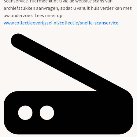
Scanservice. Hiermee kunt u via de website scans van
archiefstukken aanvragen, zodat u vanuit huis verder kan met
uw onderzoek. Lees meer op
www.collectieoverijssel.nl/collectie/snelle-scanservice.