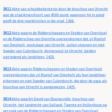
3611
Akte van schuldbekentenis door de bisschop van Utrecht
aan de stad Amersfoort van 4500 pond, waarvoor hij in pand
geeft de drie markttollen in die stad, 1366.
3612
Akte waarin de Ridderschappen en Steden van Overijssel
en de Ridderschap van Drenthe overeenkomen dat zij Roelof
van Diepholt, postulaat van Utrecht, zullen steunen en niet
Sweder van Culenborch, domproost te Utrecht, beiden
optredend als landsheer, 1425.
3613
Akte waarin Ridderschappen en Steden van Overijssel
overeenkomen dat zij Roelof van Diepholt als hun landsheer
erkennen en niet Sweder van Culenborch, die door de paus als
bisschop van Utrecht is aangewezen, 1425.
3614
Akte waarbij David van Bourgondië, bisschop van
Utrecht, het landrecht van Salland, Twente en Vollenhove op
verzoek van de Ridderschappen en Steden van Overijssel