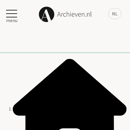
NL
menu