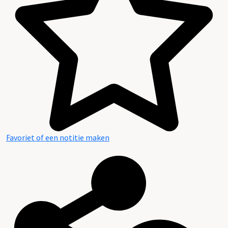
Favoriet of een notitie maken