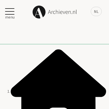
NL
menu