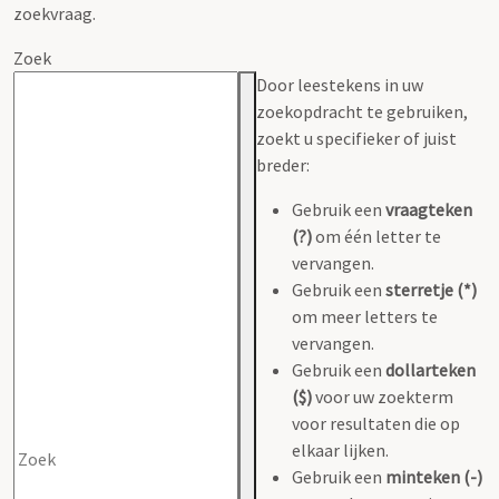
zoekvraag.
Zoek
Door leestekens in uw
zoekopdracht te gebruiken,
zoekt u specifieker of juist
breder:
Gebruik een
vraagteken
(?)
om één letter te
vervangen.
Gebruik een
sterretje (*)
om meer letters te
vervangen.
Gebruik een
dollarteken
($)
voor uw zoekterm
voor resultaten die op
elkaar lijken.
Gebruik een
minteken (-)