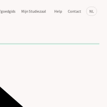
fgoedgids
Mijn Studiezaal
Help
Contact
NL