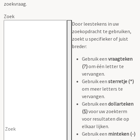
zoekvraag.
Zoek
Door leestekens in uw
zoekopdracht te gebruiken,
zoekt u specifieker of juist
breder:
Gebruik een
vraagteken
(?)
om één letter te
vervangen.
Gebruik een
sterretje (*)
om meer letters te
vervangen.
Gebruik een
dollarteken
($)
voor uw zoekterm
voor resultaten die op
elkaar lijken.
Gebruik een
minteken (-)