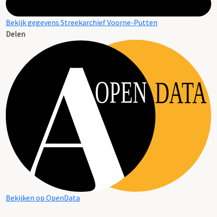
Bekijk gegevens Streekarchief Voorne-Putten
Delen
OPEN
DATA
Bekijken op OpenData