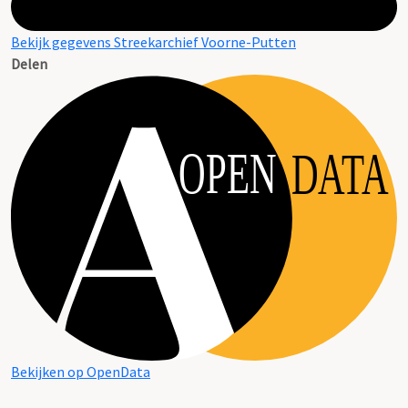
Bekijk gegevens Streekarchief Voorne-Putten
Delen
OPEN
DATA
Bekijken op OpenData