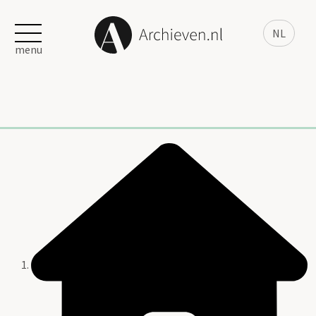
NL
menu