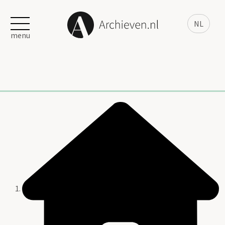
NL
menu