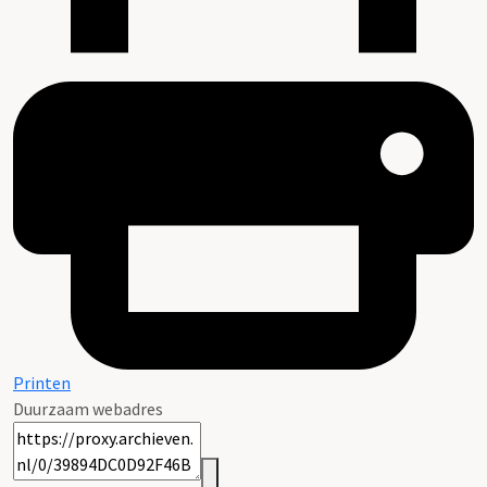
Printen
Duurzaam webadres