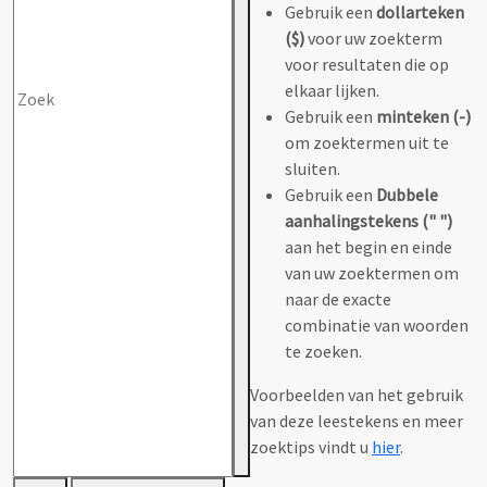
Gebruik een
dollarteken
($)
voor uw zoekterm
voor resultaten die op
elkaar lijken.
Gebruik een
minteken (-)
om zoektermen uit te
sluiten.
Gebruik een
Dubbele
aanhalingstekens (" ")
aan het begin en einde
van uw zoektermen om
naar de exacte
combinatie van woorden
te zoeken.
Voorbeelden van het gebruik
van deze leestekens en meer
zoektips vindt u
hier
.