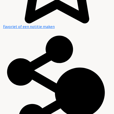
Favoriet of een notitie maken