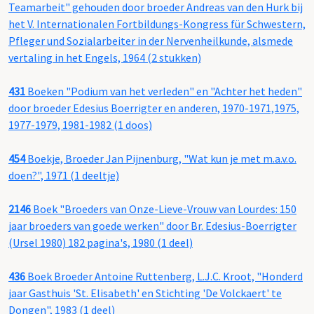
Teamarbeit" gehouden door broeder Andreas van den Hurk bij
het V. Internationalen Fortbildungs-Kongress für Schwestern,
Pfleger und Sozialarbeiter in der Nervenheilkunde, alsmede
vertaling in het Engels, 1964 (2 stukken)
431
Boeken "Podium van het verleden" en "Achter het heden"
door broeder Edesius Boerrigter en anderen, 1970-1971,1975,
1977-1979, 1981-1982 (1 doos)
454
Boekje, Broeder Jan Pijnenburg, "Wat kun je met m.a.v.o.
doen?", 1971 (1 deeltje)
2146
Boek "Broeders van Onze-Lieve-Vrouw van Lourdes: 150
jaar broeders van goede werken" door Br. Edesius-Boerrigter
(Ursel 1980) 182 pagina's, 1980 (1 deel)
436
Boek Broeder Antoine Ruttenberg, L.J.C. Kroot, "Honderd
jaar Gasthuis 'St. Elisabeth' en Stichting 'De Volckaert' te
Dongen", 1983 (1 deel)