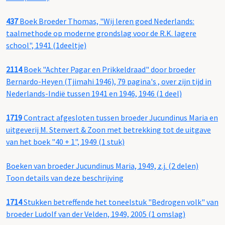
437
Boek Broeder Thomas, "Wij leren goed Nederlands:
taalmethode op moderne grondslag voor de R.K. lagere
school", 1941 (1deeltje)
2114
Boek "Achter Pagar en Prikkeldraad" door broeder
Bernardo-Heyen (Tjimahi 1946), 79 pagina's , over zijn tijd in
Nederlands-Indië tussen 1941 en 1946, 1946 (1 deel)
1719
Contract afgesloten tussen broeder Jucundinus Maria en
uitgeverij M. Stenvert & Zoon met betrekking tot de uitgave
van het boek "40 + 1", 1949 (1 stuk)
Boeken van broeder Jucundinus Maria, 1949, z.j. (2 delen)
Toon details van deze beschrijving
1714
Stukken betreffende het toneelstuk "Bedrogen volk" van
broeder Ludolf van der Velden, 1949, 2005 (1 omslag)