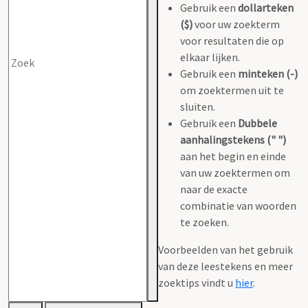
Gebruik een
dollarteken
($)
voor uw zoekterm
voor resultaten die op
elkaar lijken.
Gebruik een
minteken (-)
om zoektermen uit te
sluiten.
Gebruik een
Dubbele
aanhalingstekens (" ")
aan het begin en einde
van uw zoektermen om
naar de exacte
combinatie van woorden
te zoeken.
Voorbeelden van het gebruik
van deze leestekens en meer
zoektips vindt u
hier
.