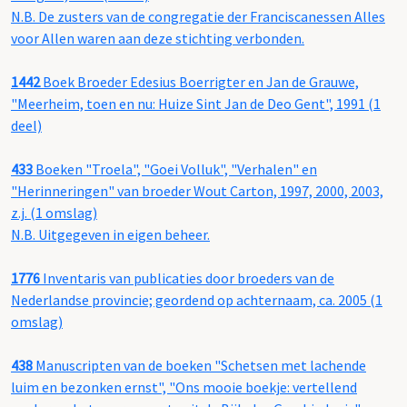
N.B. De zusters van de congregatie der Franciscanessen Alles
voor Allen waren aan deze stichting verbonden.
1442
Boek Broeder Edesius Boerrigter en Jan de Grauwe,
"Meerheim, toen en nu: Huize Sint Jan de Deo Gent", 1991 (1
deel)
433
Boeken "Troela", "Goei Volluk", "Verhalen" en
"Herinneringen" van broeder Wout Carton, 1997, 2000, 2003,
z.j. (1 omslag)
N.B. Uitgegeven in eigen beheer.
1776
Inventaris van publicaties door broeders van de
Nederlandse provincie; geordend op achternaam, ca. 2005 (1
omslag)
438
Manuscripten van de boeken "Schetsen met lachende
luim en bezonken ernst", "Ons mooie boekje: vertellend