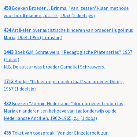
450
Boeken Broeder J. Brinma, "Van 'zessen' klaar: methode
voor bordtekenen", dl. 1-2 , 1953 (2 deeltjes)
434
Artikelen over autistische kinderen van broeder Hugolinus
Maria, 1954-1956 (1 omslag)
1443
Boek G.M. Schrauwers, "Pedagogische Platenatlas", 1957
(1 deel)
N.B. De auteur was broeder Gamaliël Schrauwers.
1713
Boekje "Ik leer mijn moedertaal" van broeder Denijs,
1957 (1 deeltje)
432
Boeken "Zonnig Nederlands" door broeder Leobertus
Maria en anderen ten behoeve van taalonderwijs op de
Nederlandse Antillen, 1962-1965, z.j. (1 doos)
435
Tekst van toespraak "Von der Einzelarbeit zur