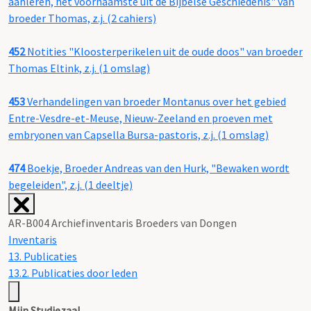
aanleren, het voornaamste uit de Bijbelse Geschiedenis" van
broeder Thomas, z.j. (2 cahiers)
452
Notities "Kloosterperikelen uit de oude doos" van broeder
Thomas Eltink, z.j. (1 omslag)
453
Verhandelingen van broeder Montanus over het gebied
Entre-Vesdre-et-Meuse, Nieuw-Zeeland en proeven met
embryonen van Capsella Bursa-pastoris, z.j. (1 omslag)
474
Boekje, Broeder Andreas van den Hurk, "Bewaken wordt
begeleiden", z.j. (1 deeltje)
AR-B004 Archiefinventaris Broeders van Dongen
Inventaris
13. Publicaties
13.2. Publicaties door leden
Mijn Studiezaal