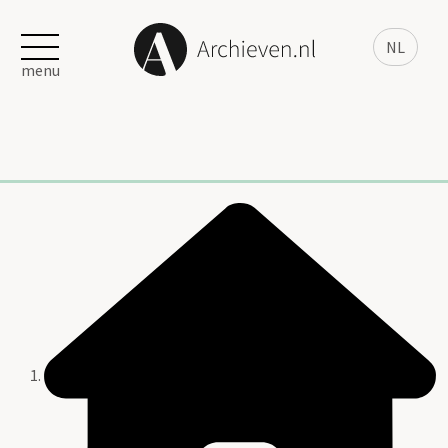
NL
menu