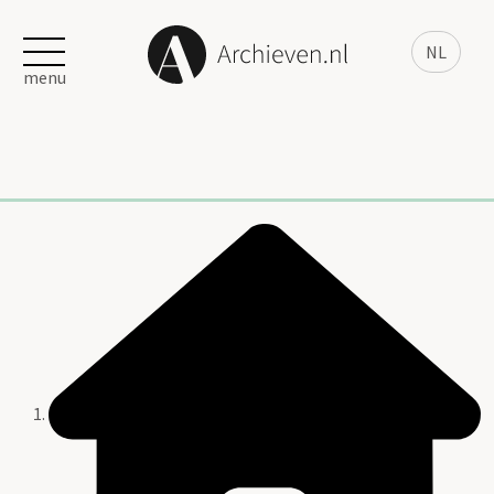
NL
menu