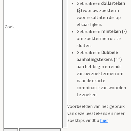
Gebruik een
dollarteken
($)
voor uw zoekterm
voor resultaten die op
elkaar lijken.
Gebruik een
minteken (-)
om zoektermen uit te
sluiten.
Gebruik een
Dubbele
aanhalingstekens (" ")
aan het begin en einde
van uw zoektermen om
naar de exacte
combinatie van woorden
te zoeken.
Voorbeelden van het gebruik
van deze leestekens en meer
zoektips vindt u
hier
.