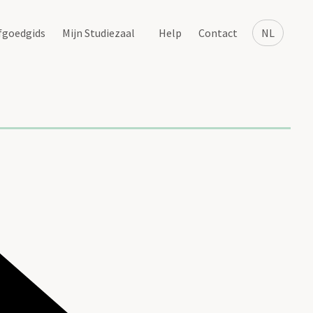
fgoedgids
Mijn Studiezaal
Help
Contact
NL