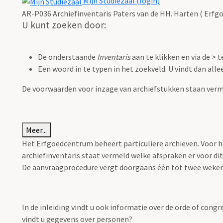
Mijn Studiezaal (login)
AR-P036 Archiefinventaris Paters van de HH. Harten ( Erf
U kunt zoeken door:
De onderstaande
Inventaris
aan te klikken en via de > 
Een woord in te typen in het zoekveld. U vindt dan all
De voorwaarden voor inzage van archiefstukken staan verm
Meer...
Het Erfgoedcentrum beheert particuliere archieven. Voor het
archiefinventaris staat vermeld welke afspraken er voor d
De aanvraagprocedure vergt doorgaans één tot twee weken 
In de inleiding vindt u ook informatie over de orde of cong
vindt u gegevens over personen?