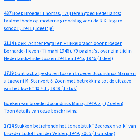
437
Boek Broeder Thomas, "Wij leren goed Nederlands:
taalmethode op moderne grondslag voor de R.K. lagere
school", 1941 (1deeltje)
2114
Boek "Achter Pagar en Prikkeldraad" door broeder
Bernardo-Heyen (Tjimahi 1946), 79 pagina's , over zijn tijd in
Nederlands-Indië tussen 1941 en 1946, 1946 (1 deel)
1719
Contract afgesloten tussen broeder Jucundinus Maria en
uitgeverij M. Stenvert & Zoon met betrekking tot de uitgave
van het boek "40 + 1", 1949 (1 stuk)
Boeken van broeder Jucundinus Maria, 1949, z.j. (2 delen)
Toon details van deze beschrijving
1714
Stukken betreffende het toneelstuk "Bedrogen volk" van
broeder Ludolf van der Velden, 1949, 2005 (1 omslag)