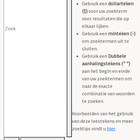
Gebruik een
dollarteken
($)
voor uw zoekterm
voor resultaten die op
elkaar lijken.
Gebruik een
minteken (-)
om zoektermen uit te
sluiten.
Gebruik een
Dubbele
aanhalingstekens (" ")
aan het begin en einde
van uw zoektermen om
naar de exacte
combinatie van woorden
te zoeken.
Voorbeelden van het gebruik
van deze leestekens en meer
zoektips vindt u
hier
.