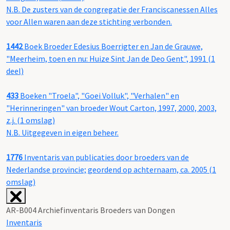
N.B. De zusters van de congregatie der Franciscanessen Alles
voor Allen waren aan deze stichting verbonden.
1442
Boek Broeder Edesius Boerrigter en Jan de Grauwe,
"Meerheim, toen en nu: Huize Sint Jan de Deo Gent", 1991 (1
deel)
433
Boeken "Troela", "Goei Volluk", "Verhalen" en
"Herinneringen" van broeder Wout Carton, 1997, 2000, 2003,
z.j. (1 omslag)
N.B. Uitgegeven in eigen beheer.
1776
Inventaris van publicaties door broeders van de
Nederlandse provincie; geordend op achternaam, ca. 2005 (1
omslag)
AR-B004 Archiefinventaris Broeders van Dongen
Inventaris