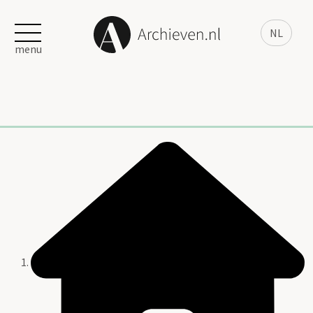
NL
menu