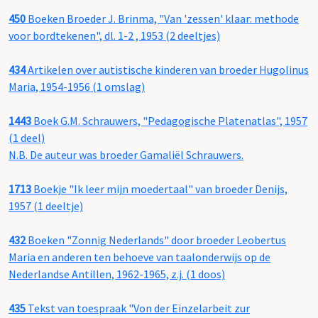
450
Boeken Broeder J. Brinma, "Van 'zessen' klaar: methode
voor bordtekenen", dl. 1-2 , 1953 (2 deeltjes)
434
Artikelen over autistische kinderen van broeder Hugolinus
Maria, 1954-1956 (1 omslag)
1443
Boek G.M. Schrauwers, "Pedagogische Platenatlas", 1957
(1 deel)
N.B. De auteur was broeder Gamaliël Schrauwers.
1713
Boekje "Ik leer mijn moedertaal" van broeder Denijs,
1957 (1 deeltje)
432
Boeken "Zonnig Nederlands" door broeder Leobertus
Maria en anderen ten behoeve van taalonderwijs op de
Nederlandse Antillen, 1962-1965, z.j. (1 doos)
435
Tekst van toespraak "Von der Einzelarbeit zur