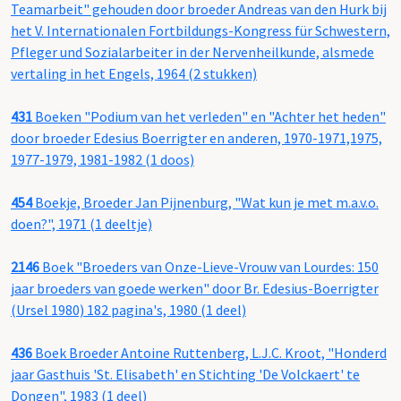
Teamarbeit" gehouden door broeder Andreas van den Hurk bij
het V. Internationalen Fortbildungs-Kongress für Schwestern,
Pfleger und Sozialarbeiter in der Nervenheilkunde, alsmede
vertaling in het Engels, 1964 (2 stukken)
431
Boeken "Podium van het verleden" en "Achter het heden"
door broeder Edesius Boerrigter en anderen, 1970-1971,1975,
1977-1979, 1981-1982 (1 doos)
454
Boekje, Broeder Jan Pijnenburg, "Wat kun je met m.a.v.o.
doen?", 1971 (1 deeltje)
2146
Boek "Broeders van Onze-Lieve-Vrouw van Lourdes: 150
jaar broeders van goede werken" door Br. Edesius-Boerrigter
(Ursel 1980) 182 pagina's, 1980 (1 deel)
436
Boek Broeder Antoine Ruttenberg, L.J.C. Kroot, "Honderd
jaar Gasthuis 'St. Elisabeth' en Stichting 'De Volckaert' te
Dongen", 1983 (1 deel)