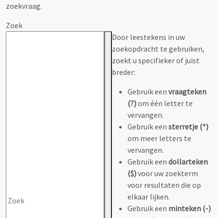
zoekvraag.
Zoek
Door leestekens in uw
zoekopdracht te gebruiken,
zoekt u specifieker of juist
breder:
Gebruik een
vraagteken
(?)
om één letter te
vervangen.
Gebruik een
sterretje (*)
om meer letters te
vervangen.
Gebruik een
dollarteken
($)
voor uw zoekterm
voor resultaten die op
elkaar lijken.
Gebruik een
minteken (-)