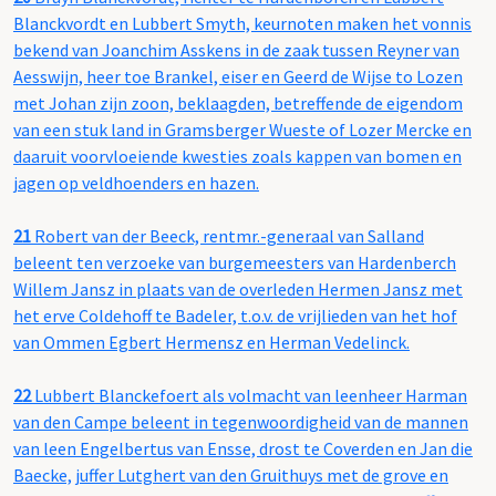
Blanckvordt en Lubbert Smyth, keurnoten maken het vonnis
bekend van Joanchim Asskens in de zaak tussen Reyner van
Aesswijn, heer toe Brankel, eiser en Geerd de Wijse to Lozen
met Johan zijn zoon, beklaagden, betreffende de eigendom
van een stuk land in Gramsberger Wueste of Lozer Mercke en
daaruit voorvloeiende kwesties zoals kappen van bomen en
jagen op veldhoenders en hazen.
21
Robert van der Beeck, rentmr.-generaal van Salland
beleent ten verzoeke van burgemeesters van Hardenberch
Willem Jansz in plaats van de overleden Hermen Jansz met
het erve Coldehoff te Badeler, t.o.v. de vrijlieden van het hof
van Ommen Egbert Hermensz en Herman Vedelinck.
22
Lubbert Blanckefoert als volmacht van leenheer Harman
van den Campe beleent in tegenwoordigheid van de mannen
van leen Engelbertus van Ensse, drost te Coverden en Jan die
Baecke, juffer Lutghert van den Gruithuys met de grove en