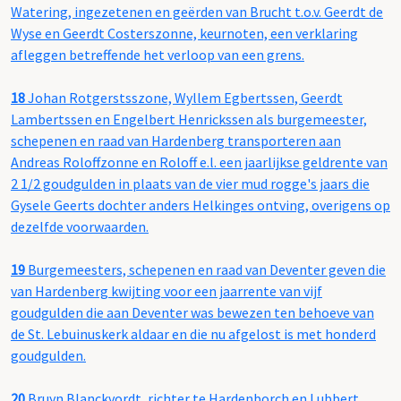
Watering, ingezetenen en geërden van Brucht t.o.v. Geerdt de
Wyse en Geerdt Costerszonne, keurnoten, een verklaring
afleggen betreffende het verloop van een grens.
18
Johan Rotgerstsszone, Wyllem Egbertssen, Geerdt
Lambertssen en Engelbert Henrickssen als burgemeester,
schepenen en raad van Hardenberg transporteren aan
Andreas Roloffzonne en Roloff e.l. een jaarlijkse geldrente van
2 1/2 goudgulden in plaats van de vier mud rogge's jaars die
Gysele Geerts dochter anders Helkinges ontving, overigens op
dezelfde voorwaarden.
19
Burgemeesters, schepenen en raad van Deventer geven die
van Hardenberg kwijting voor een jaarrente van vijf
goudgulden die aan Deventer was bewezen ten behoeve van
de St. Lebuinuskerk aldaar en die nu afgelost is met honderd
goudgulden.
20
Bruyn Blanckvordt, richter te Hardenborch en Lubbert