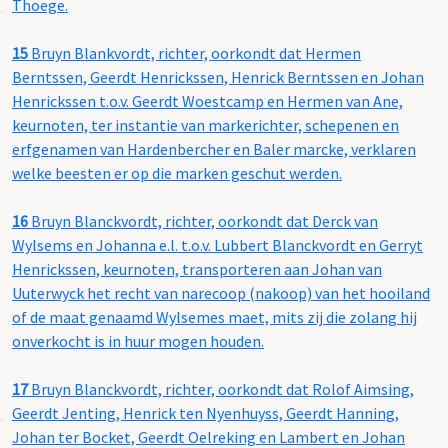
Thoege.
15
Bruyn Blankvordt, richter, oorkondt dat Hermen
Berntssen, Geerdt Henrickssen, Henrick Berntssen en Johan
Henrickssen t.o.v. Geerdt Woestcamp en Hermen van Ane,
keurnoten, ter instantie van markerichter, schepenen en
erfgenamen van Hardenbercher en Baler marcke, verklaren
welke beesten er op die marken geschut werden.
16
Bruyn Blanckvordt, richter, oorkondt dat Derck van
Wylsems en Johanna e.l. t.o.v. Lubbert Blanckvordt en Gerryt
Henrickssen, keurnoten, transporteren aan Johan van
Uuterwyck het recht van narecoop (nakoop) van het hooiland
of de maat genaamd Wylsemes maet, mits zij die zolang hij
onverkocht is in huur mogen houden.
17
Bruyn Blanckvordt, richter, oorkondt dat Rolof Aimsing,
Geerdt Jenting, Henrick ten Nyenhuyss, Geerdt Hanning,
Johan ter Bocket, Geerdt Oelreking en Lambert en Johan