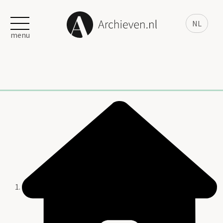
NL
menu