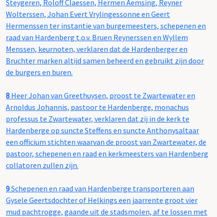
Steygeren, Roloff Claessen, Hermen Aemsing, Reyner
Wolterssen, Johan Evert Vrylingessonne en Geert
Hermenssen ter instantie van burgemeesters, schepenen en
raad van Hardenberg t.o.v. Bruen Reynerssen en Wyllem
Menssen, keurnoten, verklaren dat de Hardenberger en
Bruchter marken altijd samen beheerd en gebruikt zijn door
de burgers en buren.
8
Heer Johan van Greethuysen, proost te Zwartewater en
Arnoldus Johannis, pastoor te Hardenberge, monachus
professus te Zwartewater, verklaren dat zij in de kerk te
Hardenberge op suncte Steffens en suncte Anthonysaltaar
een officium stichten waarvan de proost van Zwartewater, de
pastoor, schepenen en raad en kerkmeesters van Hardenberg
collatoren zullen zijn.
9
Schepenen en raad van Hardenberge transporteren aan
Gysele Geertsdochter of Helkings een jaarrente groot vier
mud pachtrogge, gaande uit de stadsmolen, af te lossen met