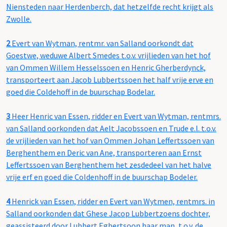
Niensteden naar Herdenberch, dat hetzelfde recht krijgt als
Zwolle.
2
Evert van Wytman, rentmr. van Salland oorkondt dat
Goestwe, weduwe Albert Smedes t.o.v. vrijlieden van het hof
van Ommen Willem Hesselssoen en Henric Gherberdynck,
transporteert aan Jacob Lubbertssoen het half vrije erve en
goed die Coldehoff in de buurschap Bodelar.
3
Heer Henric van Essen, ridder en Evert van Wytman, rentmrs.
van Salland oorkonden dat Aelt Jacobssoen en Trude e.l. t.o.v.
de vrijlieden van het hof van Ommen Johan Leffertssoen van
Berghenthem en Deric van Ane, transporteren aan Ernst
Leffertssoen van Berghenthem het zesdedeel van het halve
vrije erf en goed die Coldenhoff in de buurschap Bodeler.
4
Henrick van Essen, ridder en Evert van Wytmen, rentmrs. in
Salland oorkonden dat Ghese Jacop Lubbertzoens dochter,
geassisteerd door Lubbert Egbertsoon haar man, t.o.v. de