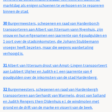
marktdag als enigen schoenen te verkopen en te repareren
binnen de stad.
30
Burgermeesters, schepenen en raad van Hardenborch
transporteren aan Albert van Ittersum vann Nyenhuis, zijn
vrouw en hun erfgenamen een jaarrente van 4 goudgulden en
1 oort over de stadsinkomsten, die Johann Stubbemann
vroeger heeft bezeten, maar die wegens wanbetaling
verhoogd is.
31
Albert van Ittersum drost van Ampt-Lingen transporteert
aan Lubbert Ulgher en Judith e.l. een jaarrente van 4
goudgulden over de inkomsten van de stad Hardenberg.
32
Burgemeesters, schepenen en raad van Hardenbergh
transporteren aan Gerhardt van Warmelo, drost van Salland
en Judith Rengers then Oldenhuis e.l. de windmolen met
grond en de drift van de marke en visserij van de beek.