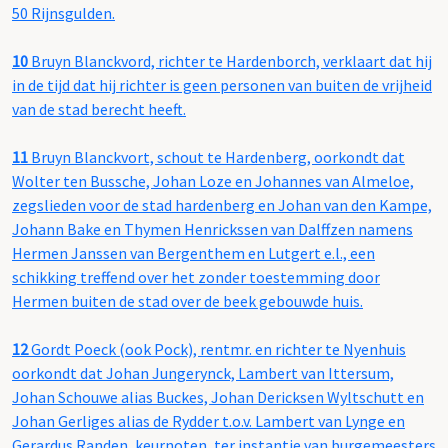
50 Rijnsgulden.
10
Bruyn Blanckvord, richter te Hardenborch, verklaart dat hij
in de tijd dat hij richter is geen personen van buiten de vrijheid
van de stad berecht heeft.
11
Bruyn Blanckvort, schout te Hardenberg, oorkondt dat
Wolter ten Bussche, Johan Loze en Johannes van Almeloe,
zegslieden voor de stad hardenberg en Johan van den Kampe,
Johann Bake en Thymen Henrickssen van Dalffzen namens
Hermen Janssen van Bergenthem en Lutgert e.l., een
schikking treffend over het zonder toestemming door
Hermen buiten de stad over de beek gebouwde huis.
12
Gordt Poeck (ook Pock), rentmr. en richter te Nyenhuis
oorkondt dat Johan Jungerynck, Lambert van Ittersum,
Johan Schouwe alias Buckes, Johan Dericksen Wyltschutt en
Johan Gerliges alias de Rydder t.o.v. Lambert van Lynge en
Gerardus Randen, keurnoten, ter instantie van burgemeesters