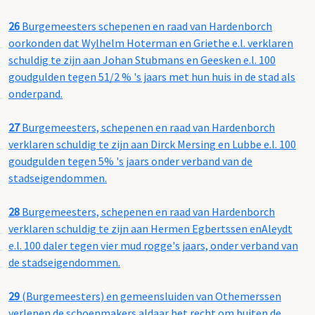
26
Burgemeesters schepenen en raad van Hardenborch
oorkonden dat Wylhelm Hoterman en Griethe e.l. verklaren
schuldig te zijn aan Johan Stubmans en Geesken e.l. 100
goudgulden tegen 51/2 % 's jaars met hun huis in de stad als
onderpand.
27
Burgemeesters, schepenen en raad van Hardenborch
verklaren schuldig te zijn aan Dirck Mersing en Lubbe e.l. 100
goudgulden tegen 5% 's jaars onder verband van de
stadseigendommen.
28
Burgemeesters, schepenen en raad van Hardenborch
verklaren schuldig te zijn aan Hermen Egbertssen enAleydt
e.l. 100 daler tegen vier mud rogge's jaars, onder verband van
de stadseigendommen.
29
(Burgemeesters) en gemeensluiden van Othemerssen
verlenen de schoenmakers aldaar het recht om buiten de