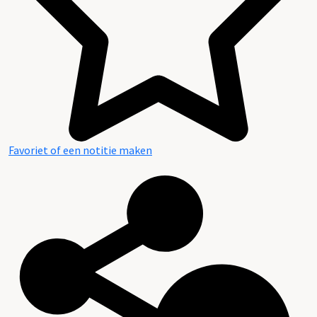
Inventaris archief Adriaan P. de Kleuver
Favoriet of een notitie maken