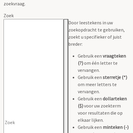
zoekvraag.
Zoek
Door leestekens in uw
zoekopdracht te gebruiken,
zoekt u specifieker of juist
breder:
Gebruik een
vraagteken
(?)
om één letter te
vervangen.
Gebruik een
sterretje (*)
om meer letters te
vervangen.
Gebruik een
dollarteken
($)
voor uw zoekterm
voor resultaten die op
elkaar lijken.
Gebruik een
minteken (-)