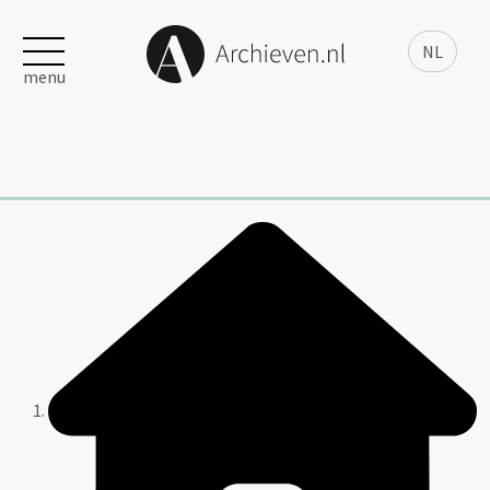
NL
menu