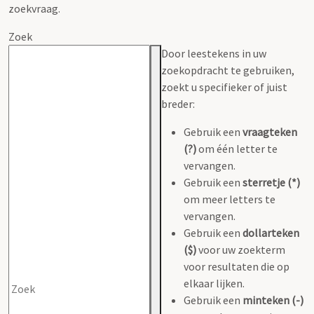
zoekvraag.
Zoek
Door leestekens in uw
zoekopdracht te gebruiken,
zoekt u specifieker of juist
breder:
Gebruik een
vraagteken
(?)
om één letter te
vervangen.
Gebruik een
sterretje (*)
om meer letters te
vervangen.
Gebruik een
dollarteken
($)
voor uw zoekterm
voor resultaten die op
elkaar lijken.
Gebruik een
minteken (-)