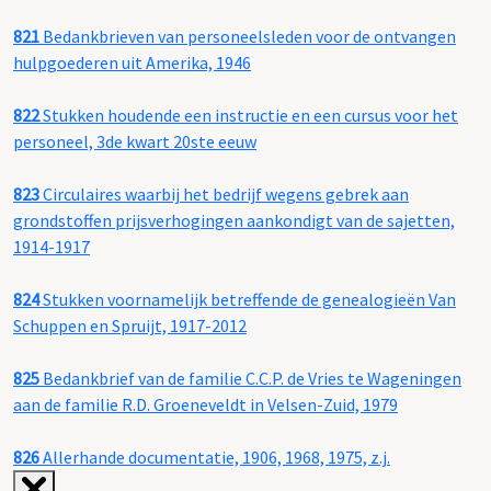
821
Bedankbrieven van personeelsleden voor de ontvangen
hulpgoederen uit Amerika, 1946
822
Stukken houdende een instructie en een cursus voor het
personeel, 3de kwart 20ste eeuw
823
Circulaires waarbij het bedrijf wegens gebrek aan
grondstoffen prijsverhogingen aankondigt van de sajetten,
1914-1917
824
Stukken voornamelijk betreffende de genealogieën Van
Schuppen en Spruijt, 1917-2012
825
Bedankbrief van de familie C.C.P. de Vries te Wageningen
aan de familie R.D. Groeneveldt in Velsen-Zuid, 1979
826
Allerhande documentatie, 1906, 1968, 1975, z.j.