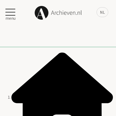
NL
menu