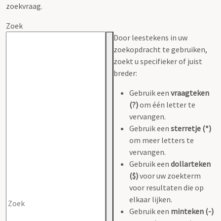
zoekvraag.
Zoek
Door leestekens in uw
zoekopdracht te gebruiken,
zoekt u specifieker of juist
breder:
Gebruik een
vraagteken
(?)
om één letter te
vervangen.
Gebruik een
sterretje (*)
om meer letters te
vervangen.
Gebruik een
dollarteken
($)
voor uw zoekterm
voor resultaten die op
elkaar lijken.
Gebruik een
minteken (-)