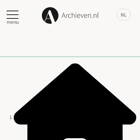
NL
menu