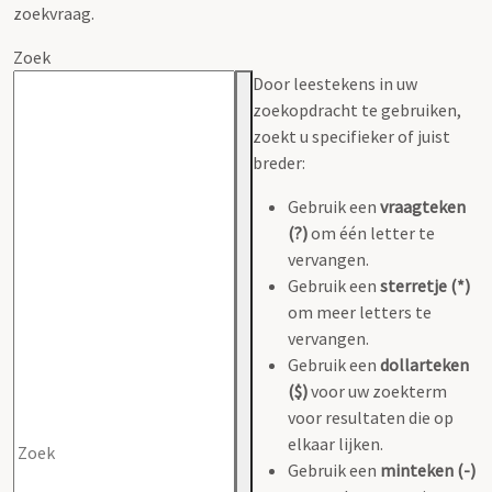
zoekvraag.
Zoek
Door leestekens in uw
zoekopdracht te gebruiken,
zoekt u specifieker of juist
breder:
Gebruik een
vraagteken
(?)
om één letter te
vervangen.
Gebruik een
sterretje (*)
om meer letters te
vervangen.
Gebruik een
dollarteken
($)
voor uw zoekterm
voor resultaten die op
elkaar lijken.
Gebruik een
minteken (-)