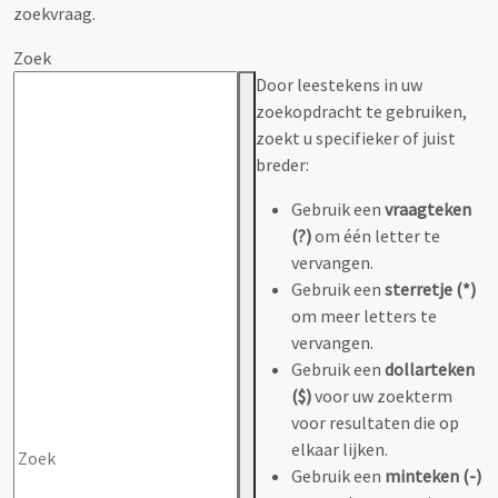
zoekvraag.
Zoek
Door leestekens in uw
zoekopdracht te gebruiken,
zoekt u specifieker of juist
breder:
Gebruik een
vraagteken
(?)
om één letter te
vervangen.
Gebruik een
sterretje (*)
om meer letters te
vervangen.
Gebruik een
dollarteken
($)
voor uw zoekterm
voor resultaten die op
elkaar lijken.
Gebruik een
minteken (-)