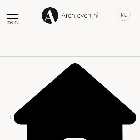
NL
menu