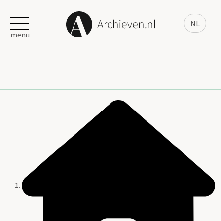
NL
menu