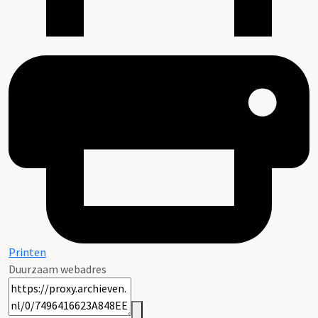
Printen
Duurzaam webadres