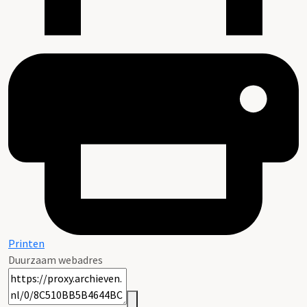
Printen
Duurzaam webadres