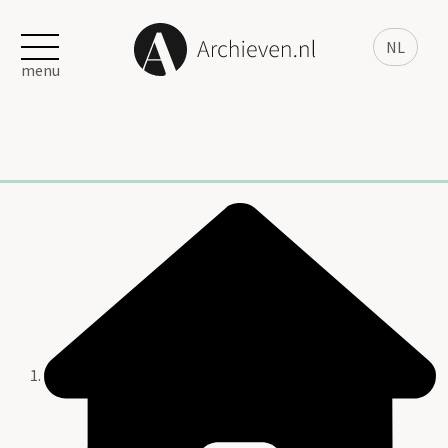
NL
menu