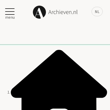
NL
menu