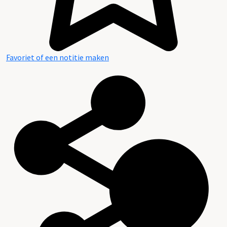
Favoriet of een notitie maken