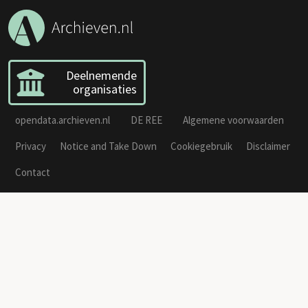
Deelnemende
organisaties
opendata.archieven.nl
DE REE
Algemene voorwaarden
Privacy
Notice and Take Down
Cookiegebruik
Disclaimer
Contact