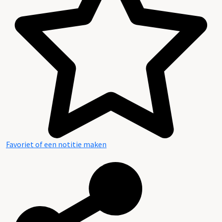
Favoriet of een notitie maken