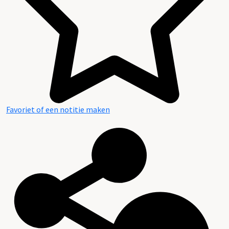
Favoriet of een notitie maken