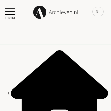
NL
menu