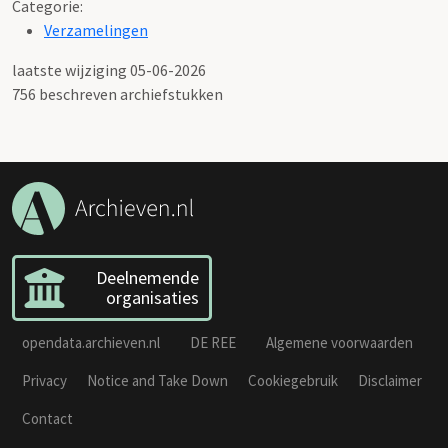
Categorie:
Verzamelingen
laatste wijziging 05-06-2026
756 beschreven archiefstukken
Deelnemende
organisaties
opendata.archieven.nl
DE REE
Algemene voorwaarden
Privacy
Notice and Take Down
Cookiegebruik
Disclaimer
Contact