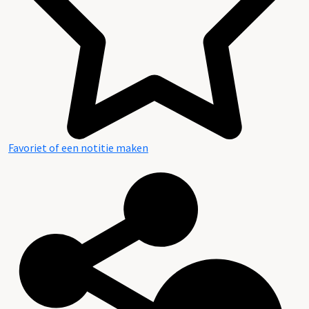
Favoriet of een notitie maken