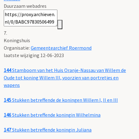
Duurzaam webadres
7.
Koningshuis
Organisatie:
Gemeentearchief Roermond
laatste wijziging 12-06-2023
144
Stamboom van het Huis Oranje-Nassau van Willem de
Oude tot koning Willem III, voorzien van portretjes en
wapens
145
Stukken betreffende de koningen Willem I, II en III
146
Stukken betreffende koningin Wilhelmina
147
Stukken betreffende koningin Juliana