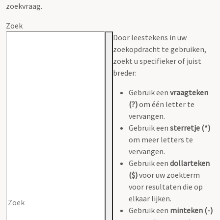
zoekvraag.
Zoek
Door leestekens in uw
zoekopdracht te gebruiken,
zoekt u specifieker of juist
breder:
Gebruik een
vraagteken
(?)
om één letter te
vervangen.
Gebruik een
sterretje (*)
om meer letters te
vervangen.
Gebruik een
dollarteken
($)
voor uw zoekterm
voor resultaten die op
elkaar lijken.
Gebruik een
minteken (-)