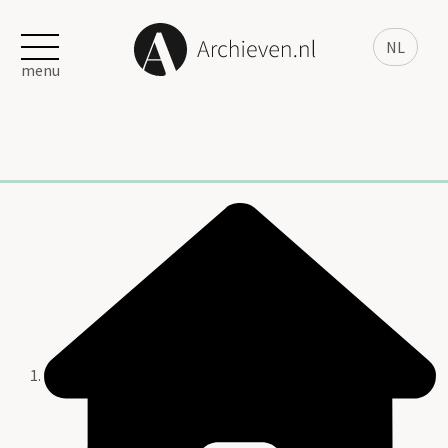
NL
menu