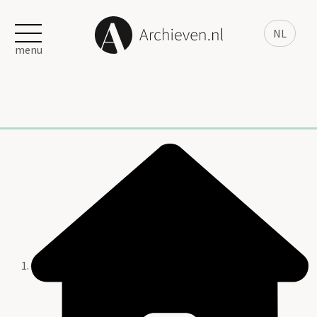
NL
menu