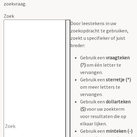
zoekvraag.
Zoek
Door leestekens in uw
zoekopdracht te gebruiken,
zoekt u specifieker of juist
breder:
Gebruik een
vraagteken
(?)
om één letter te
vervangen.
Gebruik een
sterretje (*)
om meer letters te
vervangen.
Gebruik een
dollarteken
($)
voor uw zoekterm
voor resultaten die op
elkaar lijken.
Gebruik een
minteken (-)