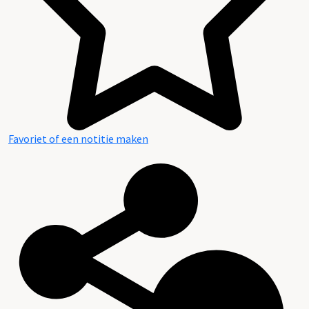
Favoriet of een notitie maken