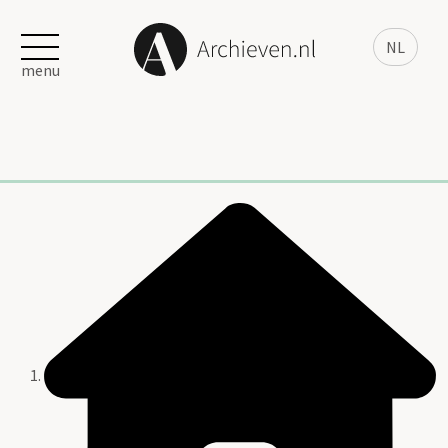
NL
menu