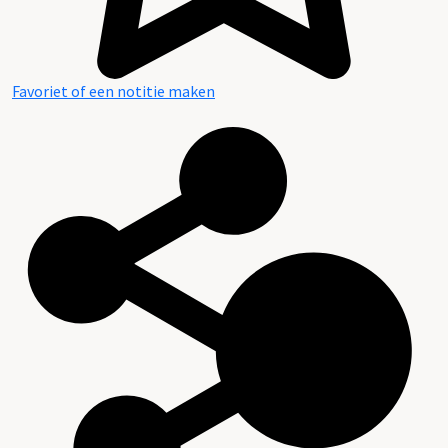
Favoriet of een notitie maken