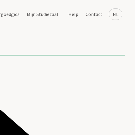
fgoedgids
Mijn Studiezaal
Help
Contact
NL