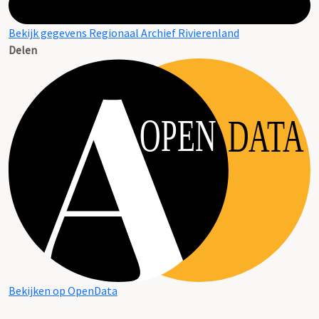
Bekijk gegevens Regionaal Archief Rivierenland
Delen
OPEN
DATA
Bekijken op OpenData