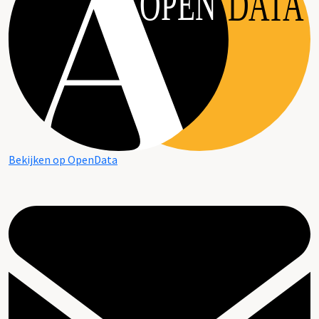
OPEN
DATA
Bekijken op OpenData