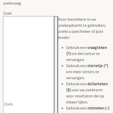
zoekvraag.
Zoek
Door leestekens in uw
zoekopdracht te gebruiken,
zoekt u specifieker of juist
breder:
Gebruik een
vraagteken
(?)
om één letter te
vervangen.
Gebruik een
sterretje (*)
om meer letters te
vervangen.
Gebruik een
dollarteken
($)
voor uw zoekterm
voor resultaten die op
elkaar lijken.
Gebruik een
minteken (-)