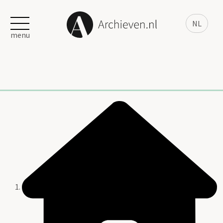
NL
menu