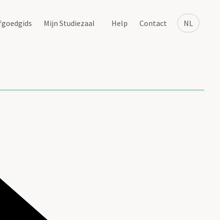
fgoedgids
Mijn Studiezaal
Help
Contact
NL