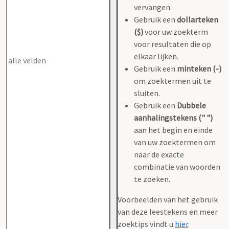
vervangen.
Gebruik een
dollarteken
($)
voor uw zoekterm
voor resultaten die op
elkaar lijken.
Gebruik een
minteken (-)
om zoektermen uit te
sluiten.
Gebruik een
Dubbele
aanhalingstekens (" ")
aan het begin en einde
van uw zoektermen om
naar de exacte
combinatie van woorden
te zoeken.
Voorbeelden van het gebruik
van deze leestekens en meer
zoektips vindt u
hier
.