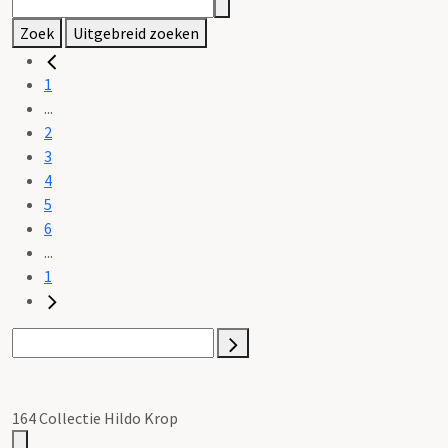
Zoek
Uitgebreid zoeken
1
...
2
3
4
5
6
...
1
164 Collectie Hildo Krop