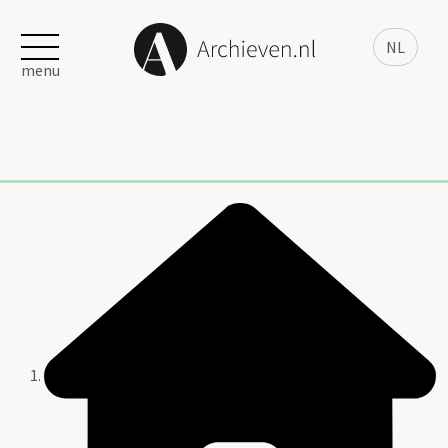
NL
menu