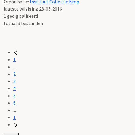
Organisatie:
Instituut Collectie Krop
laatste wijziging 28-05-2016
1 gedigitaliseerd
totaal 3 bestanden
1
...
2
3
4
5
6
...
1