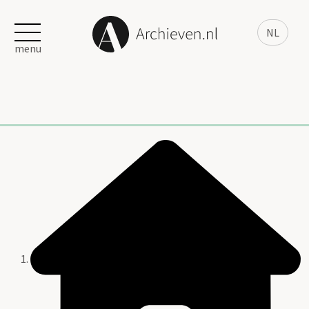
NL
menu