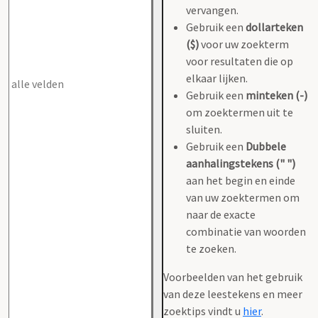
vervangen.
Gebruik een
dollarteken
($)
voor uw zoekterm
voor resultaten die op
elkaar lijken.
Gebruik een
minteken (-)
om zoektermen uit te
sluiten.
Gebruik een
Dubbele
aanhalingstekens (" ")
aan het begin en einde
van uw zoektermen om
naar de exacte
combinatie van woorden
te zoeken.
Voorbeelden van het gebruik
van deze leestekens en meer
zoektips vindt u
hier
.