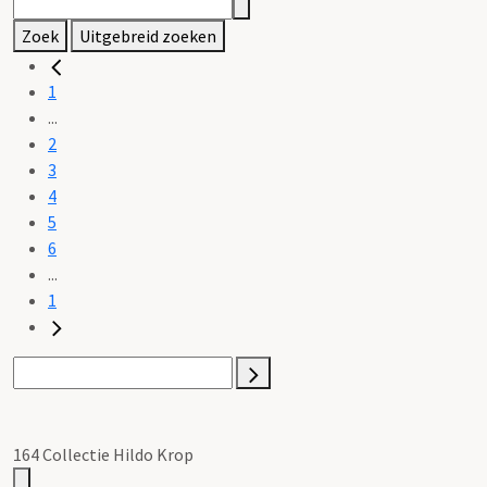
Zoek
Uitgebreid zoeken
1
...
2
3
4
5
6
...
1
164 Collectie Hildo Krop