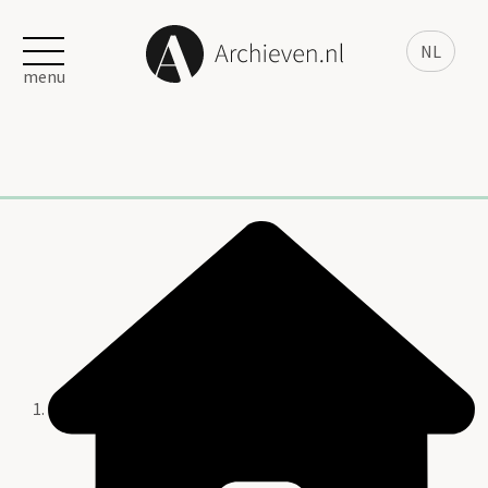
NL
menu