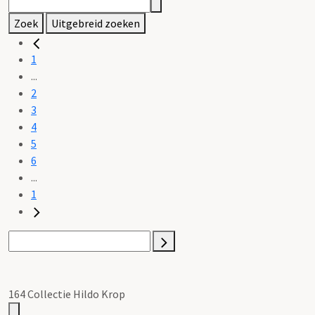
Zoek
Uitgebreid zoeken
1
...
2
3
4
5
6
...
1
164 Collectie Hildo Krop