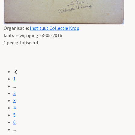
Organisatie:
Instituut Collectie Krop
laatste wijziging 28-05-2016
1 gedigitaliseerd
1
...
2
3
4
5
6
...