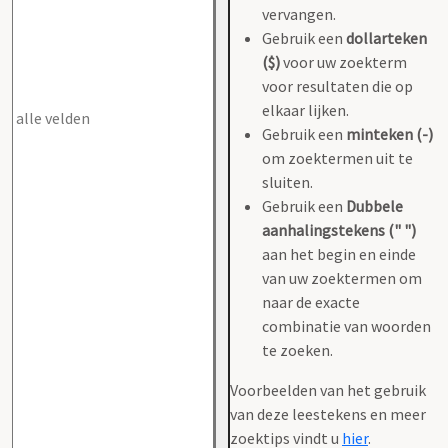
vervangen.
Gebruik een
dollarteken
($)
voor uw zoekterm
voor resultaten die op
elkaar lijken.
Gebruik een
minteken (-)
om zoektermen uit te
sluiten.
Gebruik een
Dubbele
aanhalingstekens (" ")
aan het begin en einde
van uw zoektermen om
naar de exacte
combinatie van woorden
te zoeken.
Voorbeelden van het gebruik
van deze leestekens en meer
zoektips vindt u
hier
.