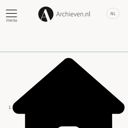
NL
menu