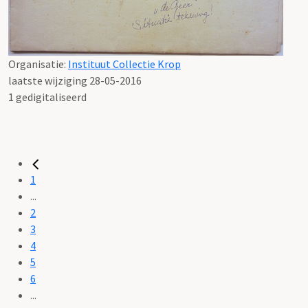
Organisatie:
Instituut Collectie Krop
laatste wijziging 28-05-2016
1 gedigitaliseerd
1
...
2
3
4
5
6
...