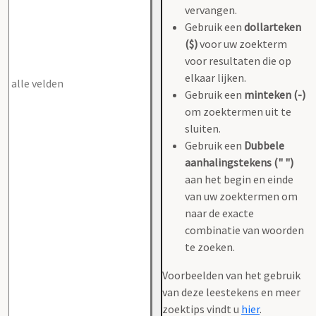
vervangen.
Gebruik een
dollarteken
($)
voor uw zoekterm
voor resultaten die op
elkaar lijken.
Gebruik een
minteken (-)
om zoektermen uit te
sluiten.
Gebruik een
Dubbele
aanhalingstekens (" ")
aan het begin en einde
van uw zoektermen om
naar de exacte
combinatie van woorden
te zoeken.
Voorbeelden van het gebruik
van deze leestekens en meer
zoektips vindt u
hier
.