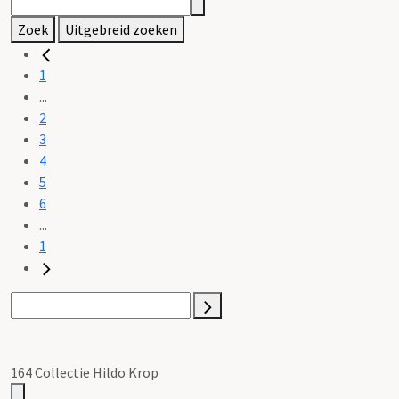
Zoek
Uitgebreid zoeken
1
...
2
3
4
5
6
...
1
164 Collectie Hildo Krop