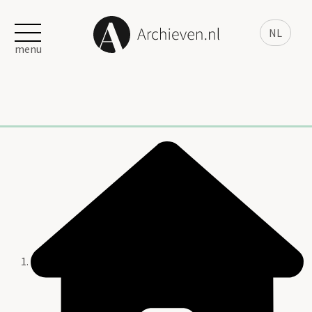
NL
menu