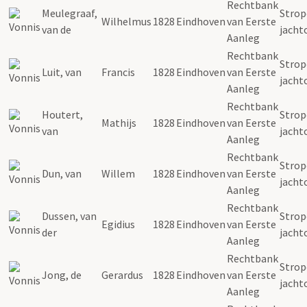
Rechtbank
Meulegraaf,
Strope
Wilhelmus
1828
Eindhoven
van Eerste
van de
jacht
Aanleg
Rechtbank
Strope
Luit, van
Francis
1828
Eindhoven
van Eerste
jacht
Aanleg
Rechtbank
Houtert,
Strope
Mathijs
1828
Eindhoven
van Eerste
van
jacht
Aanleg
Rechtbank
Strope
Dun, van
Willem
1828
Eindhoven
van Eerste
jacht
Aanleg
Rechtbank
Dussen, van
Strope
Egidius
1828
Eindhoven
van Eerste
der
jacht
Aanleg
Rechtbank
Strope
Jong, de
Gerardus
1828
Eindhoven
van Eerste
jacht
Aanleg