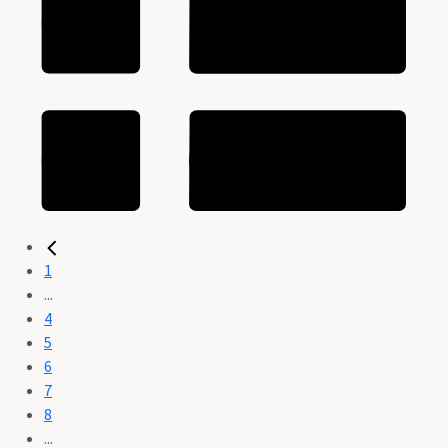
1
...
4
5
6
7
8
...