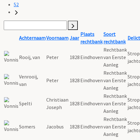
52
Plaats
Soort
Achternaam
Voornaam
Jaar
Delic
rechtbank
rechtbank
Rechtbank
Strope
Rooij, van
Peter
1828
Eindhoven
van Eerste
jacht
Aanleg
Rechtbank
Venrooij,
Strope
Peter
1828
Eindhoven
van Eerste
van
jacht
Aanleg
Rechtbank
Christiaan
Strope
Spelti
1828
Eindhoven
van Eerste
Joseph
jacht
Aanleg
Rechtbank
Strope
Somers
Jacobus
1828
Eindhoven
van Eerste
jacht
Aanleg