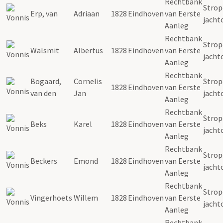
Rechtbank
Strope
Erp, van
Adriaan
1828
Eindhoven
van Eerste
jacht
Aanleg
Rechtbank
Strope
Walsmit
Albertus
1828
Eindhoven
van Eerste
jacht
Aanleg
Rechtbank
Bogaard,
Cornelis
Strope
1828
Eindhoven
van Eerste
van den
Jan
jacht
Aanleg
Rechtbank
Strope
Beks
Karel
1828
Eindhoven
van Eerste
jacht
Aanleg
Rechtbank
Strope
Beckers
Emond
1828
Eindhoven
van Eerste
jacht
Aanleg
Rechtbank
Strope
Vingerhoets
Willem
1828
Eindhoven
van Eerste
jacht
Aanleg
Rechtbank