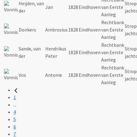
Heijden, van
Strope
Jan
1828
Eindhoven
van Eerste
der
jacht
Aanleg
Rechtbank
Strope
Donkers
Ambrosius
1828
Eindhoven
van Eerste
jacht
Aanleg
Rechtbank
Sande, van
Hendrikus
Strope
1828
Eindhoven
van Eerste
der
Peter
jacht
Aanleg
Rechtbank
Strope
Vos
Antonie
1828
Eindhoven
van Eerste
jacht
Aanleg
1
...
4
5
6
7