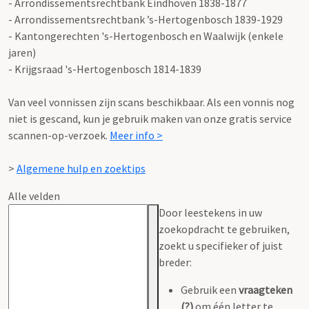
- Arrondissementsrechtbank Eindhoven 1838-1877
- Arrondissementsrechtbank ’s-Hertogenbosch 1839-1929
- Kantongerechten 's-Hertogenbosch en Waalwijk (enkele
jaren)
- Krijgsraad 's-Hertogenbosch 1814-1839
Van veel vonnissen zijn scans beschikbaar. Als een vonnis nog
niet is gescand, kun je gebruik maken van onze gratis service
scannen-op-verzoek.
Meer info >
>
Algemene hulp en zoektips
Alle velden
Door leestekens in uw
zoekopdracht te gebruiken,
zoekt u specifieker of juist
breder:
Gebruik een
vraagteken
(?)
om één letter te