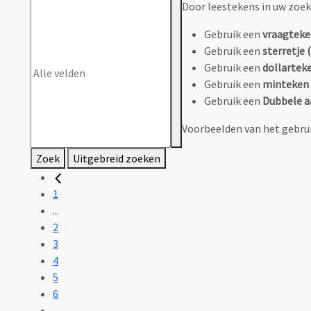
Door leestekens in uw zoeko
Gebruik een
vraagteke
Gebruik een
sterretje (
Gebruik een
dollarteke
Gebruik een
minteken 
Gebruik een
Dubbele a
Voorbeelden van het gebrui
Zoek
Uitgebreid zoeken
1
...
2
3
4
5
6
...