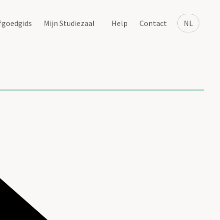
fgoedgids
Mijn Studiezaal
Help
Contact
NL