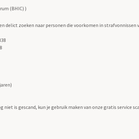
rum (BHIC) )
aar en delict zoeken naar personen die voorkomen in strafvonnisse
838
8
jaren)
og niet is gescand, kun je gebruik maken van onze gratis service 