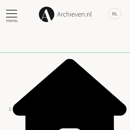
NL
menu