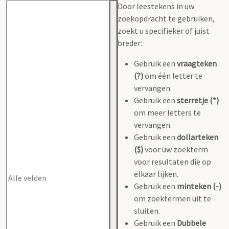
Door leestekens in uw
zoekopdracht te gebruiken,
zoekt u specifieker of juist
breder:
Gebruik een
vraagteken
(?)
om één letter te
vervangen.
Gebruik een
sterretje (*)
om meer letters te
vervangen.
Gebruik een
dollarteken
($)
voor uw zoekterm
voor resultaten die op
elkaar lijken.
Gebruik een
minteken (-)
om zoektermen uit te
sluiten.
Gebruik een
Dubbele