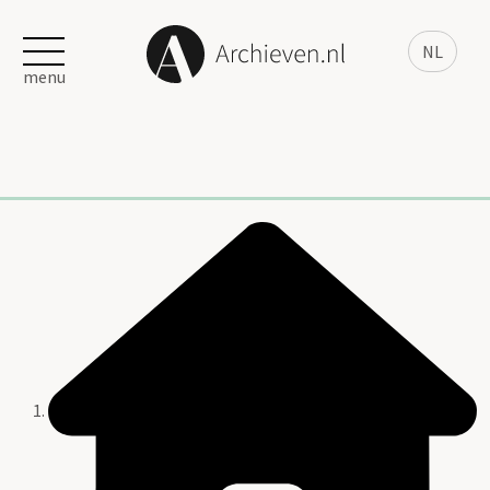
NL
menu