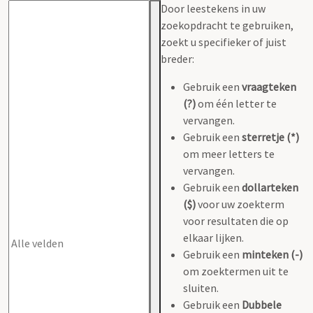
Door leestekens in uw
zoekopdracht te gebruiken,
zoekt u specifieker of juist
breder:
Gebruik een
vraagteken
(?)
om één letter te
vervangen.
Gebruik een
sterretje (*)
om meer letters te
vervangen.
Gebruik een
dollarteken
($)
voor uw zoekterm
voor resultaten die op
elkaar lijken.
Gebruik een
minteken (-)
om zoektermen uit te
sluiten.
Gebruik een
Dubbele