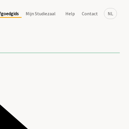
fgoedgids
Mijn Studiezaal
Help
Contact
NL