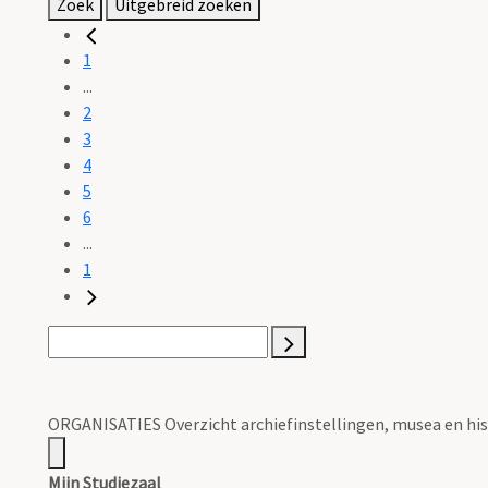
Zoek
Uitgebreid zoeken
1
...
2
3
4
5
6
...
1
ORGANISATIES Overzicht archiefinstellingen, musea en his
Mijn Studiezaal