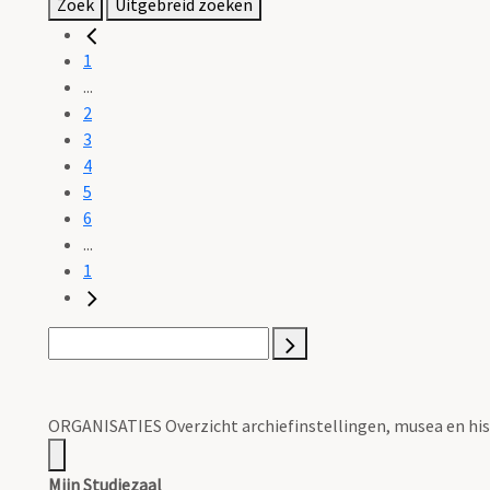
Zoek
Uitgebreid zoeken
1
...
2
3
4
5
6
...
1
ORGANISATIES Overzicht archiefinstellingen, musea en his
Mijn Studiezaal