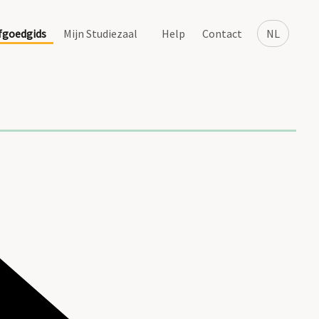
fgoedgids
Mijn Studiezaal
Help
Contact
NL