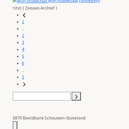
Mijn Studiezaal (inloggen)
titel ( Zeeuws Archief )
1
...
2
3
4
5
6
...
1
5870 Beeldbank Schouwen-Duiveland