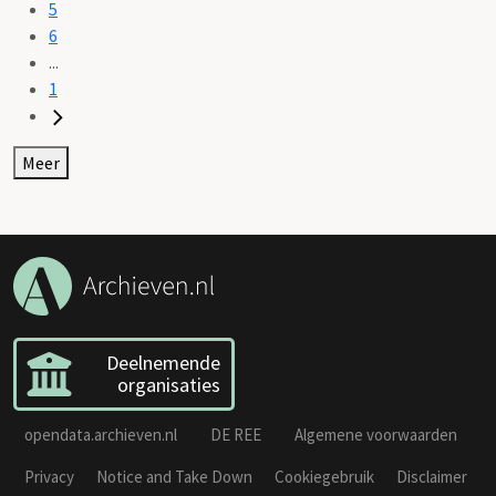
5
6
...
1
Meer
Deelnemende
organisaties
opendata.archieven.nl
DE REE
Algemene voorwaarden
Privacy
Notice and Take Down
Cookiegebruik
Disclaimer