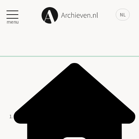
NL
menu