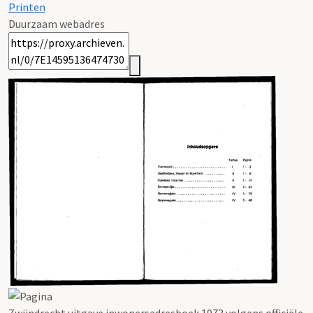
Printen
Duurzaam webadres
Zwijndrecht uitgave inwonersadresboek 1973 volgens officiële