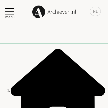
NL
menu