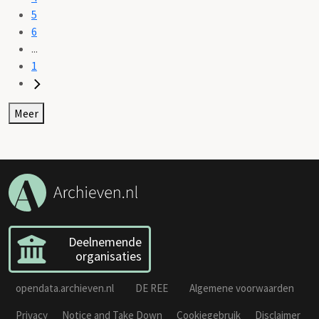
5
6
...
1
Meer
Deelnemende
organisaties
opendata.archieven.nl
DE REE
Algemene voorwaarden
Privacy
Notice and Take Down
Cookiegebruik
Disclaimer