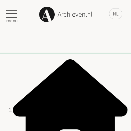
NL
menu