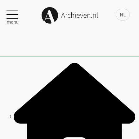
NL
menu