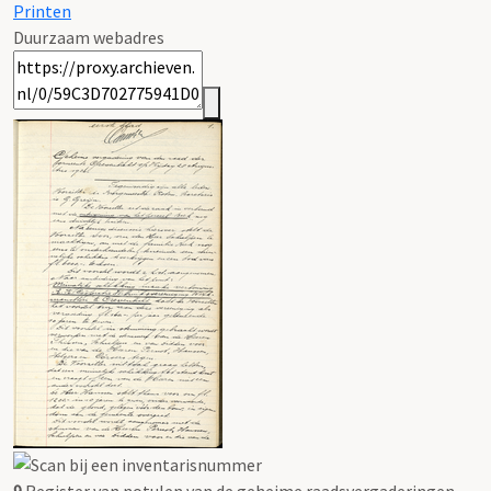
Printen
Duurzaam webadres
9
Register van notulen van de geheime raadsvergaderingen,