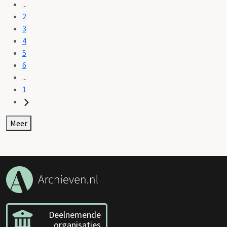
...
2
3
4
5
6
...
1
Meer
Deelnemende
organisaties