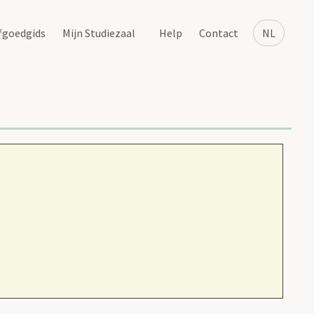
fgoedgids
Mijn Studiezaal
Help
Contact
NL