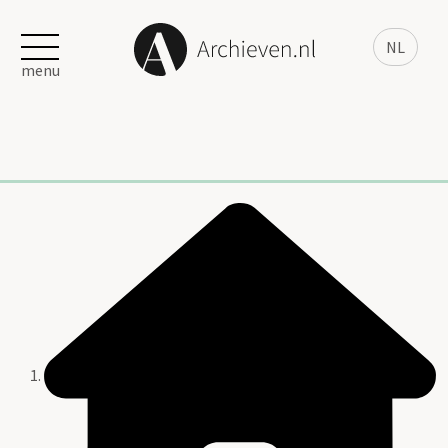
NL
menu