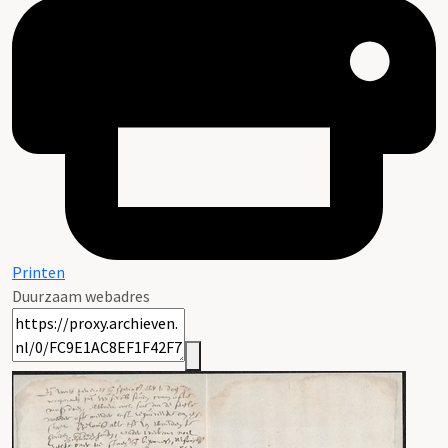
Printen
Duurzaam webadres