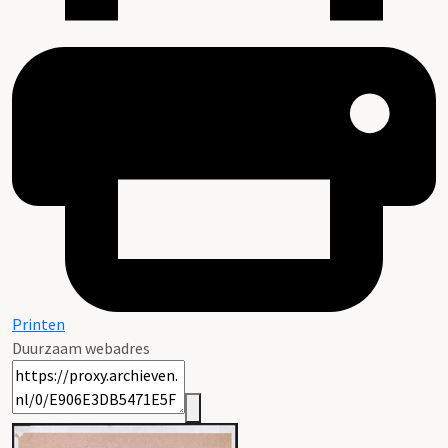
Printen
Duurzaam webadres