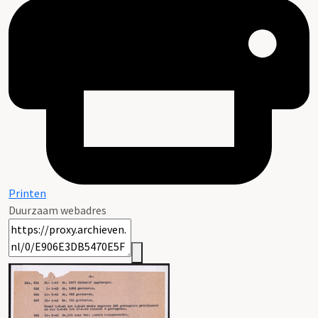
Printen
Duurzaam webadres