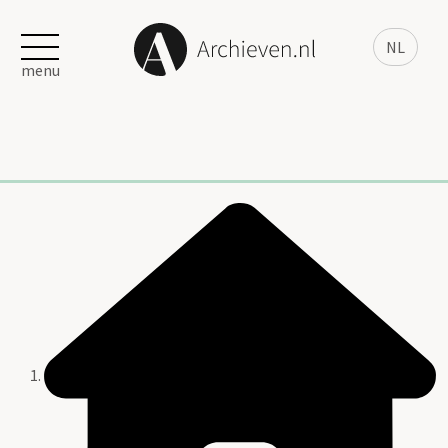
NL
menu