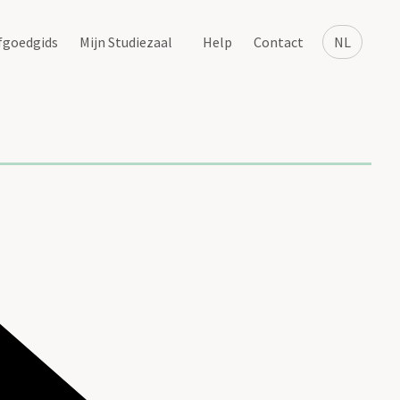
fgoedgids
Mijn Studiezaal
Help
Contact
NL