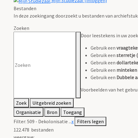
Mijn Studiezaal (inloggen)
Bestanden
In deze zoekingang doorzoekt u bestanden van archiefstuk
Zoeken
Door leestekens in uw zoeko
Gebruik een
vraagteke
Gebruik een
sterretje (
Gebruik een
dollarteke
Gebruik een
minteken 
Gebruik een
Dubbele a
Voorbeelden van het gebrui
Zoek
Uitgebreid zoeken
Organisatie
Bron
Toegang
Filter:
509 - Dekolonisatie ...
x
Filters legen
122.478
bestanden
weergave: