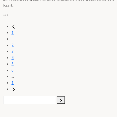
kaart.
***
1
...
2
3
4
5
6
...
1