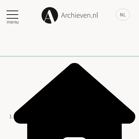
NL
menu