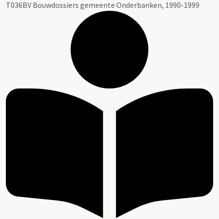
T036BV Bouwdossiers gemeente Onderbanken, 1990-1999