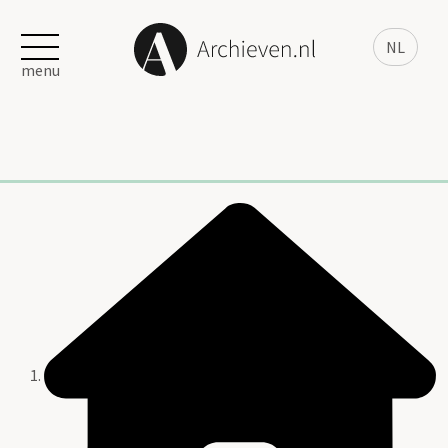
NL
menu