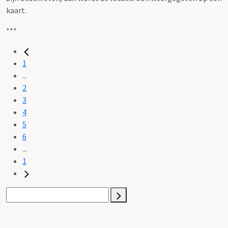
kaart.
***
1
...
2
3
4
5
6
...
1