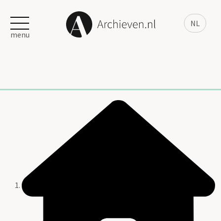
NL
menu