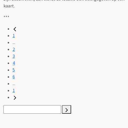
kaart.
***
1
...
2
3
4
5
6
...
1