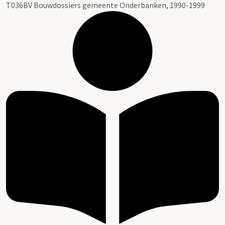
T036BV Bouwdossiers gemeente Onderbanken, 1990-1999